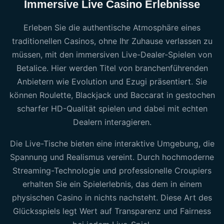
Immersive Live Casino Erlebnisse
Erleben Sie die authentische Atmosphäre eines
traditionellen Casinos, ohne Ihr Zuhause verlassen zu
müssen, mit den immersiven Live-Dealer-Spielen von
Betalice. Hier werden Titel von branchenführenden
Anbietern wie Evolution und Ezugi präsentiert. Sie
können Roulette, Blackjack und Baccarat in gestochen
scharfer HD-Qualität spielen und dabei mit echten
Dealern interagieren.
Die Live-Tische bieten eine interaktive Umgebung, die
Spannung und Realismus vereint. Durch hochmoderne
Streaming-Technologie und professionelle Croupiers
erhalten Sie ein Spielerlebnis, das dem in einem
physischen Casino in nichts nachsteht. Diese Art des
Glücksspiels legt Wert auf Transparenz und Fairness