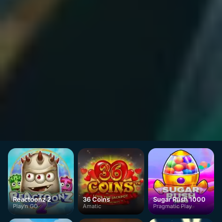
Reactoonz 2
36 Coins
Sugar Rush 1000
Play'n GO
Amatic
Pragmatic Play