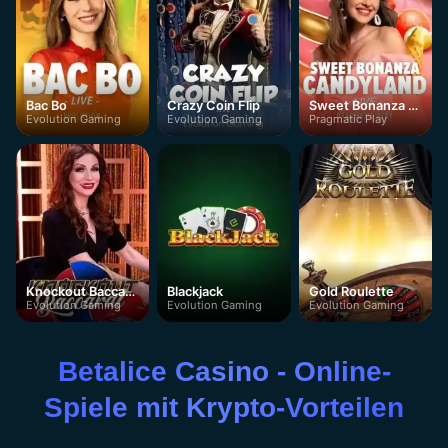
Bac Bo
Crazy Coin Flip
Sweet Bonanza Candyland
Evolution Gaming
Evolution Gaming
Pragmatic Play
Knockout Baccarat
Blackjack
Gold Roulette
Evolution Gaming
Evolution Gaming
Evolution Gaming
Betalice Casino - Online-
Spiele mit Krypto-Vorteilen