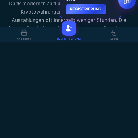
🎁
Dank moderner Zahlungssysteme, insbesondere bei
REGISTRIERUNG
Kryptowährungen und E-Wallets, erfolgen
Auszahlungen oft innerhalb weniger Stunden. Die
interne Bearbeitung der Auszahlungsanträge dauert
maximal 3 Werktage, bevor die Gelder auf den Weg
Angebote
REGISTRIERUNG
Login
gebracht werden.
Ihr Betalice Vorteil: Highlights für jeden
Spieler
Entdecken Sie, was Betalice zu einer führenden
Adresse im Online-Gaming macht und warum Spieler
weltweit uns vertrauen.
Umfassende Spielauswahl: Genießen Sie Tausende
von Slots, Tischspielen und Live-Dealer-